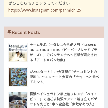
ぜひこちらもチェックしてください
https://www.instagram.com/panmichi25
Recent Posts
チームラボボーダレスから虎ノ門『BEAVER
BREAD BROTHERS（ビーバーブレッドブラ
ザーズ）』でパンランチへ〜五感が満たされ
る「アート×パン散歩」
6/29スタート！JR大宮駅が“チョコミントの
聖地”に〜エキュート大宮の「チョコっと食べ
てミント」
横浜ベイシェラトン最上階フレンチ「ベイ・
ビュー」で過ごす贅沢ランチ！焼き立てバゲ
ットを丸ごと1本〜宝島社『素敵なあの人』