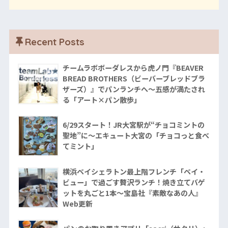
Recent Posts
チームラボボーダレスから虎ノ門『BEAVER
BREAD BROTHERS（ビーバーブレッドブラ
ザーズ）』でパンランチへ〜五感が満たされ
る「アート×パン散歩」
6/29スタート！JR大宮駅が“チョコミントの
聖地”に〜エキュート大宮の「チョコっと食べ
てミント」
横浜ベイシェラトン最上階フレンチ「ベイ・
ビュー」で過ごす贅沢ランチ！焼き立てバゲ
ットを丸ごと1本〜宝島社『素敵なあの人』
Web更新