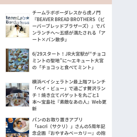
チームラボボーダレスから虎ノ門
『BEAVER BREAD BROTHERS（ビ
ーバーブレッドブラザーズ）』でパ
ンランチへ〜五感が満たされる「ア
ート×パン散歩」
6/29スタート！JR大宮駅が“チョコ
ミントの聖地”に〜エキュート大宮
の「チョコっと食べてミント」
横浜ベイシェラトン最上階フレンチ
「ベイ・ビュー」で過ごす贅沢ラン
チ！焼き立てバゲットを丸ごと1
本〜宝島社『素敵なあの人』Web更
新
パンのお取り置きアプリ
「sacri（サクリ）」さんの5周年記
念企画『おやすみベーカリー』の抱