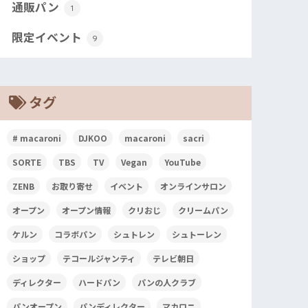
通販パン
1
限定イベント
9
タグ
# macaroni
DJKOO
macaroni
sacri
SORTE
TBS
TV
Vegan
YouTube
ZENB
お取り寄せ
イベント
オンラインサロン
オープン
オープン情報
クリおじ
クリームパン
ケルン
コラボパン
シュトレン
シュトーレン
ショップ
テコールジャンティ
テレビ朝日
ディレクター
ハードパン
パンの人クラブ
パンオープン
パンディレクター
マカロニ