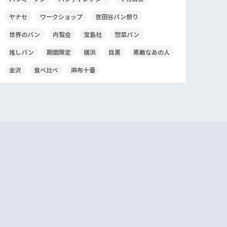
ヤナセ
ワークショップ
世田谷パン祭り
世界のパン
内覧会
宝島社
惣菜パン
推しパン
期間限定
横浜
目黒
素敵なあの人
金沢
食べ比べ
麻布十番