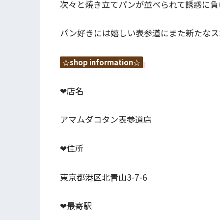
次々と焼き立てパンが並べられて誘惑に負
パン好きには嬉しい表参道にまた新たなス
☆shop information☆
❤︎店名
アマムダコタン表参道店
❤︎住所
東京都港区北青山3-7-6
❤︎最寄駅