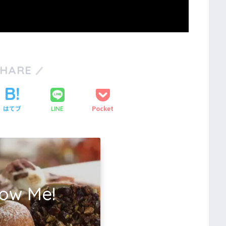
SHARE
はてブ
Pocket
LINE
low Me!