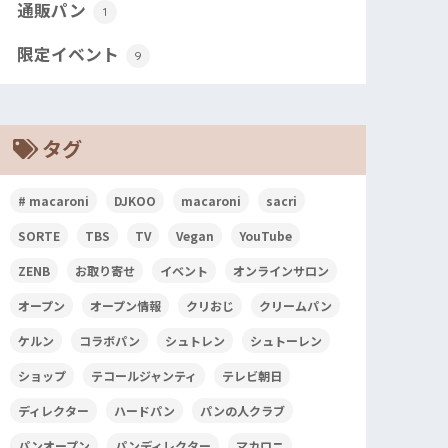
通販パン
1
限定イベント
9
タグ
# macaroni
DJKOO
macaroni
sacri
SORTE
TBS
TV
Vegan
YouTube
ZENB
お取り寄せ
イベント
オンラインサロン
オープン
オープン情報
クリおじ
クリームパン
ケルン
コラボパン
シュトレン
シュトーレン
ショップ
テコールジャンティ
テレビ朝日
ディレクター
ハードパン
パンの人クラブ
パンオープン
パンディレクター
マカロニ