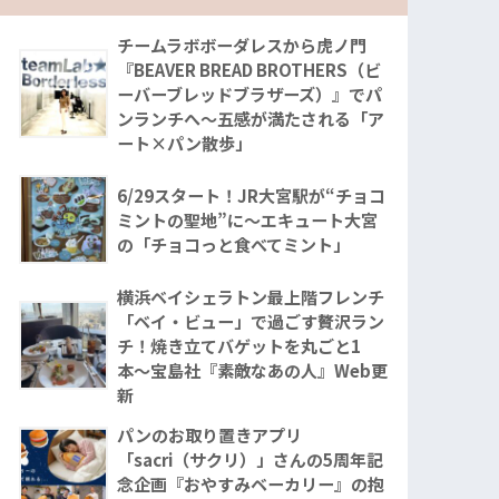
チームラボボーダレスから虎ノ門
『BEAVER BREAD BROTHERS（ビ
ーバーブレッドブラザーズ）』でパ
ンランチへ〜五感が満たされる「ア
ート×パン散歩」
6/29スタート！JR大宮駅が“チョコ
ミントの聖地”に〜エキュート大宮
の「チョコっと食べてミント」
横浜ベイシェラトン最上階フレンチ
「ベイ・ビュー」で過ごす贅沢ラン
チ！焼き立てバゲットを丸ごと1
本〜宝島社『素敵なあの人』Web更
新
パンのお取り置きアプリ
「sacri（サクリ）」さんの5周年記
念企画『おやすみベーカリー』の抱