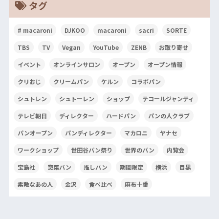
タグ
# macaroni
DJKOO
macaroni
sacri
SORTE
TBS
TV
Vegan
YouTube
ZENB
お取り寄せ
イベント
オンラインサロン
オープン
オープン情報
クリおじ
クリームパン
ケルン
コラボパン
シュトレン
シュトーレン
ショップ
テコールジャンティ
テレビ朝日
ディレクター
ハードパン
パンの人クラブ
パンオープン
パンディレクター
マカロニ
ヤナセ
ワークショップ
世田谷パン祭り
世界のパン
内覧会
宝島社
惣菜パン
推しパン
期間限定
横浜
目黒
素敵なあの人
金沢
食べ比べ
麻布十番