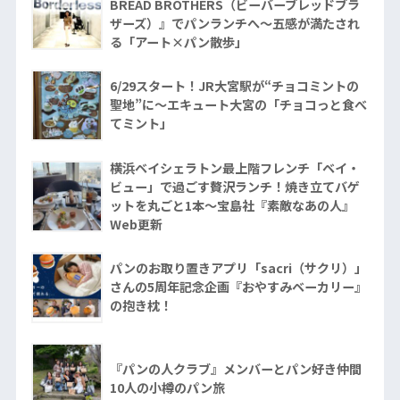
BREAD BROTHERS（ビーバーブレッドブラ
ザーズ）』でパンランチへ〜五感が満たされ
る「アート×パン散歩」
6/29スタート！JR大宮駅が“チョコミントの
聖地”に〜エキュート大宮の「チョコっと食べ
てミント」
横浜ベイシェラトン最上階フレンチ「ベイ・
ビュー」で過ごす贅沢ランチ！焼き立てバゲ
ットを丸ごと1本〜宝島社『素敵なあの人』
Web更新
パンのお取り置きアプリ「sacri（サクリ）」
さんの5周年記念企画『おやすみベーカリー』
の抱き枕！
『パンの人クラブ』メンバーとパン好き仲間
10人の小樽のパン旅