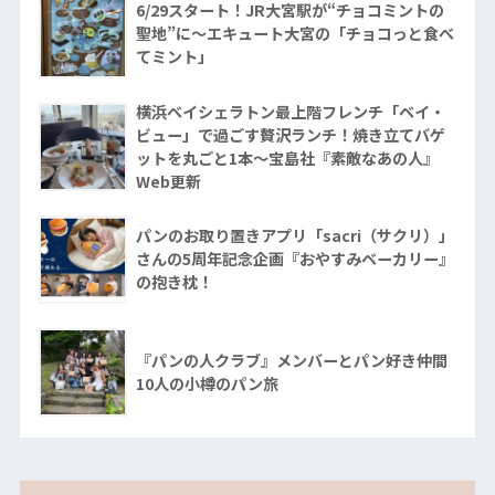
6/29スタート！JR大宮駅が“チョコミントの
聖地”に〜エキュート大宮の「チョコっと食べ
てミント」
横浜ベイシェラトン最上階フレンチ「ベイ・
ビュー」で過ごす贅沢ランチ！焼き立てバゲ
ットを丸ごと1本〜宝島社『素敵なあの人』
Web更新
パンのお取り置きアプリ「sacri（サクリ）」
さんの5周年記念企画『おやすみベーカリー』
の抱き枕！
『パンの人クラブ』メンバーとパン好き仲間
10人の小樽のパン旅