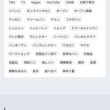
TBS
TV
Vegan
YouTube
ZENB
お取り寄せ
イベント
オンラインサロン
オープン
オープン情報
クリおじ
クリームパン
ケルン
コラボパン
シュトレン
シュトーレン
ショップ
テコールジャンティ
テレビ朝日
ディレクター
ハードパン
パンの人クラブ
パンオープン
パンディレクター
マカロニ
ヤナセ
ワークショップ
世田谷パン祭り
世界のパン
内覧会
宝島社
惣菜パン
推しパン
期間限定
横浜
目黒
素敵なあの人
金沢
食べ比べ
麻布十番