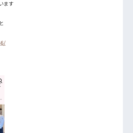
います
と
66/