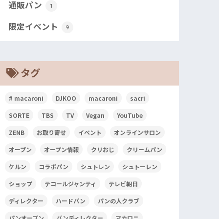
通販パン
1
限定イベント
9
タグ
# macaroni
DJKOO
macaroni
sacri
SORTE
TBS
TV
Vegan
YouTube
ZENB
お取り寄せ
イベント
オンラインサロン
オープン
オープン情報
クリおじ
クリームパン
ケルン
コラボパン
シュトレン
シュトーレン
ショップ
テコールジャンティ
テレビ朝日
ディレクター
ハードパン
パンの人クラブ
パンオープン
パンディレクター
マカロニ