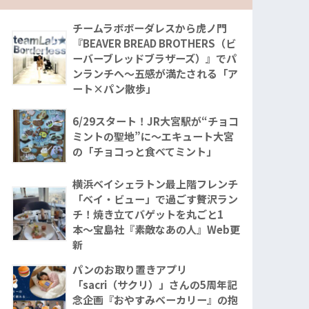
チームラボボーダレスから虎ノ門
『BEAVER BREAD BROTHERS（ビ
ーバーブレッドブラザーズ）』でパ
ンランチへ〜五感が満たされる「ア
ート×パン散歩」
6/29スタート！JR大宮駅が“チョコ
ミントの聖地”に〜エキュート大宮
の「チョコっと食べてミント」
横浜ベイシェラトン最上階フレンチ
「ベイ・ビュー」で過ごす贅沢ラン
チ！焼き立てバゲットを丸ごと1
本〜宝島社『素敵なあの人』Web更
新
パンのお取り置きアプリ
「sacri（サクリ）」さんの5周年記
念企画『おやすみベーカリー』の抱