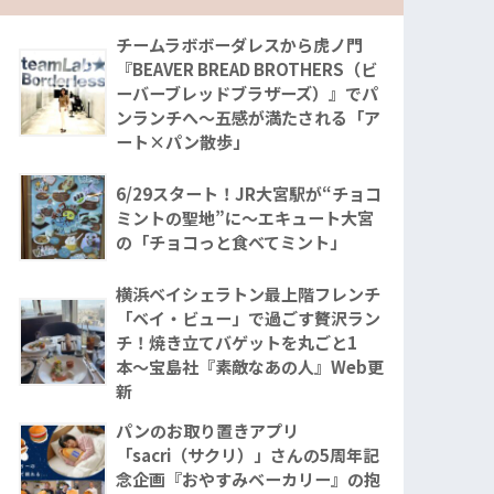
チームラボボーダレスから虎ノ門
『BEAVER BREAD BROTHERS（ビ
ーバーブレッドブラザーズ）』でパ
ンランチへ〜五感が満たされる「ア
ート×パン散歩」
6/29スタート！JR大宮駅が“チョコ
ミントの聖地”に〜エキュート大宮
の「チョコっと食べてミント」
横浜ベイシェラトン最上階フレンチ
「ベイ・ビュー」で過ごす贅沢ラン
チ！焼き立てバゲットを丸ごと1
本〜宝島社『素敵なあの人』Web更
新
パンのお取り置きアプリ
「sacri（サクリ）」さんの5周年記
念企画『おやすみベーカリー』の抱