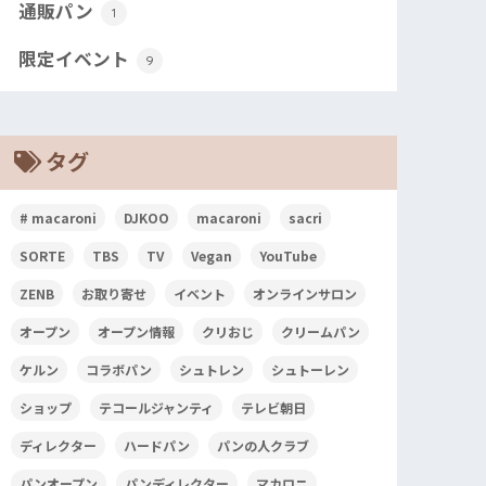
通販パン
1
限定イベント
9
タグ
# macaroni
DJKOO
macaroni
sacri
SORTE
TBS
TV
Vegan
YouTube
ZENB
お取り寄せ
イベント
オンラインサロン
オープン
オープン情報
クリおじ
クリームパン
ケルン
コラボパン
シュトレン
シュトーレン
ショップ
テコールジャンティ
テレビ朝日
ディレクター
ハードパン
パンの人クラブ
パンオープン
パンディレクター
マカロニ