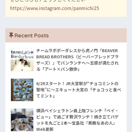
https://www.instagram.com/panmichi25
Recent Posts
チームラボボーダレスから虎ノ門『BEAVER
BREAD BROTHERS（ビーバーブレッドブラ
ザーズ）』でパンランチへ〜五感が満たされ
る「アート×パン散歩」
6/29スタート！JR大宮駅が“チョコミントの
聖地”に〜エキュート大宮の「チョコっと食べ
てミント」
横浜ベイシェラトン最上階フレンチ「ベイ・
ビュー」で過ごす贅沢ランチ！焼き立てバゲ
ットを丸ごと1本〜宝島社『素敵なあの人』
Web更新