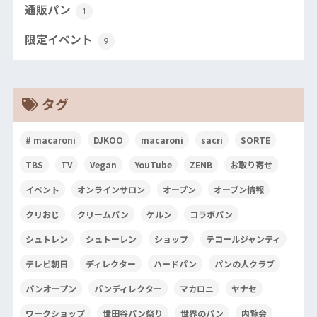
通販パン
1
限定イベント
9
タグ
# macaroni
DJKOO
macaroni
sacri
SORTE
TBS
TV
Vegan
YouTube
ZENB
お取り寄せ
イベント
オンラインサロン
オープン
オープン情報
クリおじ
クリームパン
ケルン
コラボパン
シュトレン
シュトーレン
ショップ
テコールジャンティ
テレビ朝日
ディレクター
ハードパン
パンの人クラブ
パンオープン
パンディレクター
マカロニ
ヤナセ
ワークショップ
世田谷パン祭り
世界のパン
内覧会