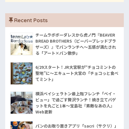
Recent Posts
チームラボボーダレスから虎ノ門『BEAVER
BREAD BROTHERS（ビーバーブレッドブラ
ザーズ）』でパンランチへ〜五感が満たされ
る「アート×パン散歩」
6/29スタート！JR大宮駅が“チョコミントの
聖地”に〜エキュート大宮の「チョコっと食べ
てミント」
横浜ベイシェラトン最上階フレンチ「ベイ・
ビュー」で過ごす贅沢ランチ！焼き立てバゲ
ットを丸ごと1本〜宝島社『素敵なあの人』
Web更新
パンのお取り置きアプリ「sacri（サクリ）」