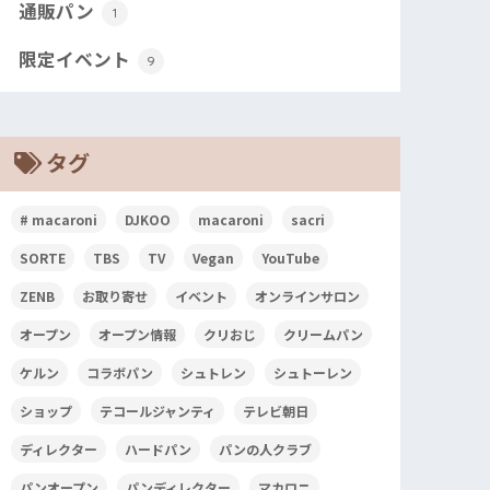
通販パン
1
限定イベント
9
タグ
# macaroni
DJKOO
macaroni
sacri
SORTE
TBS
TV
Vegan
YouTube
ZENB
お取り寄せ
イベント
オンラインサロン
オープン
オープン情報
クリおじ
クリームパン
ケルン
コラボパン
シュトレン
シュトーレン
ショップ
テコールジャンティ
テレビ朝日
ディレクター
ハードパン
パンの人クラブ
パンオープン
パンディレクター
マカロニ