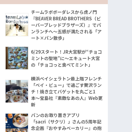
チームラボボーダレスから虎ノ門
『BEAVER BREAD BROTHERS（ビ
ーバーブレッドブラザーズ）』でパ
ンランチへ〜五感が満たされる「ア
ート×パン散歩」
6/29スタート！JR大宮駅が“チョコ
ミントの聖地”に〜エキュート大宮
の「チョコっと食べてミント」
横浜ベイシェラトン最上階フレンチ
「ベイ・ビュー」で過ごす贅沢ラン
チ！焼き立てバゲットを丸ごと1
本〜宝島社『素敵なあの人』Web更
新
パンのお取り置きアプリ
「sacri（サクリ）」さんの5周年記
念企画『おやすみベーカリー』の抱