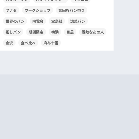
ヤナセ
ワークショップ
世田谷パン祭り
世界のパン
内覧会
宝島社
惣菜パン
推しパン
期間限定
横浜
目黒
素敵なあの人
金沢
食べ比べ
麻布十番