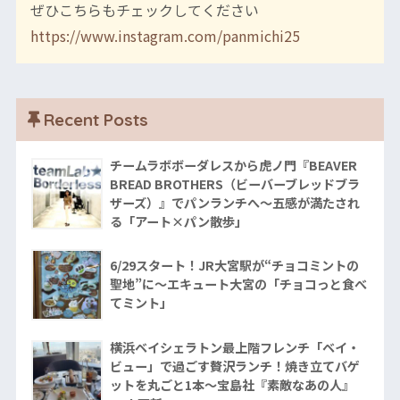
ぜひこちらもチェックしてください
https://www.instagram.com/panmichi25
Recent Posts
チームラボボーダレスから虎ノ門『BEAVER
BREAD BROTHERS（ビーバーブレッドブラ
ザーズ）』でパンランチへ〜五感が満たされ
る「アート×パン散歩」
6/29スタート！JR大宮駅が“チョコミントの
聖地”に〜エキュート大宮の「チョコっと食べ
てミント」
横浜ベイシェラトン最上階フレンチ「ベイ・
ビュー」で過ごす贅沢ランチ！焼き立てバゲ
ットを丸ごと1本〜宝島社『素敵なあの人』